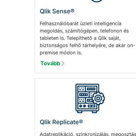
Qlik Sense®
Felhasználóbarát üzleti intelligencia
megoldás, számítógépen, telefonon és
tableten is. Telepíthető a Qlik saját,
biztonságos felhő tárhelyére, de akár on-
premise módon is.
Tovább
Qlik Replicate®
Adatreplikáció, szinkronizálás, megosztás