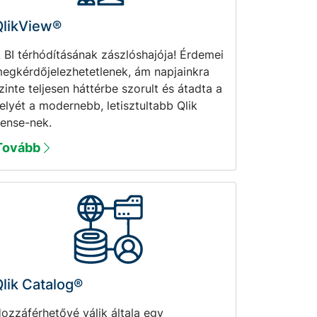
QlikView®
 BI térhódításának zászlóshajója! Érdemei
egkérdőjelezhetetlenek, ám napjainkra
zinte teljesen háttérbe szorult és átadta a
elyét a modernebb, letisztultabb Qlik
ense-nek.
Tovább
lik Catalog®
ozzáférhetővé válik általa egy