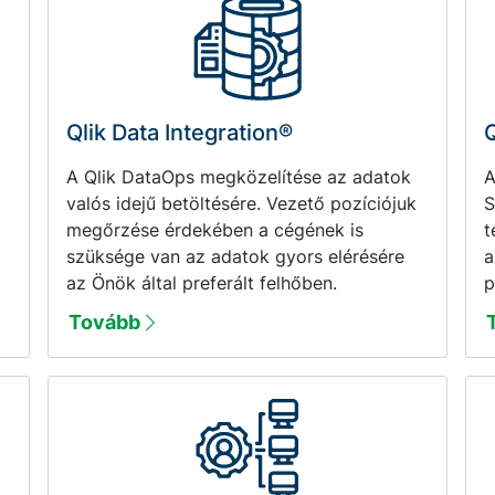
Qlik Data Integration®
Q
A Qlik DataOps megközelítése az adatok
A
valós idejű betöltésére. Vezető pozíciójuk
S
megőrzése érdekében a cégének is
t
szüksége van az adatok gyors elérésére
a
az Önök által preferált felhőben.
p
Tovább