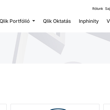
Rólunk
Sa
Qlik Portfólió
Qlik Oktatás
Inphinity
V