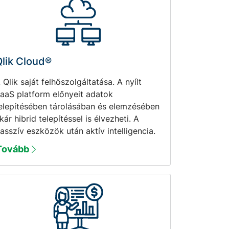
lik Cloud®
 Qlik saját felhőszolgáltatása. A nyílt
aaS platform előnyeit adatok
elepítésében tárolásában és elemzésében
kár hibrid telepítéssel is élvezheti. A
asszív eszközök után aktív intelligencia.
Tovább