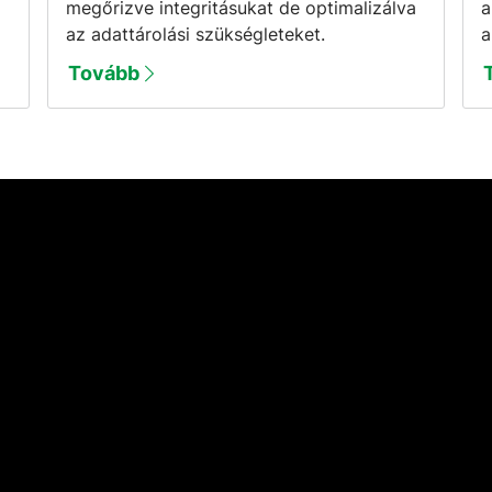
megőrizve integritásukat de optimalizálva
a
az adattárolási szükségleteket.
a
Tovább