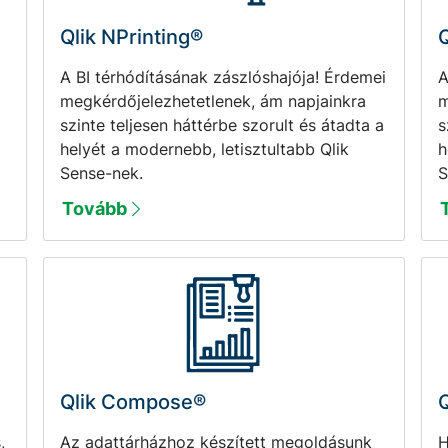
Qlik NPrinting®
A BI térhódításának zászlóshajója! Érdemei
A
megkérdőjelezhetetlenek, ám napjainkra
m
szinte teljesen háttérbe szorult és átadta a
s
helyét a modernebb, letisztultabb Qlik
h
Sense-nek.
S
Tovább
Qlik Compose®
Q
,
Az adattárházhoz készített megoldásunk
H