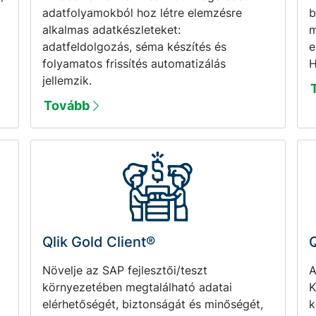
adatfolyamokból hoz létre elemzésre
b
alkalmas adatkészleteket:
m
adatfeldolgozás, séma készítés és
e
folyamatos frissítés automatizálás
H
jellemzik.
Tovább
Qlik Gold Client®
Q
Növelje az SAP fejlesztői/teszt
A
környezetében megtalálható adatai
K
elérhetőségét, biztonságát és minőségét,
k