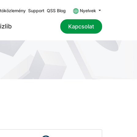
jtóközlemény
Support
QSS Blog
Nyelvek
izlib
Kapcsolat