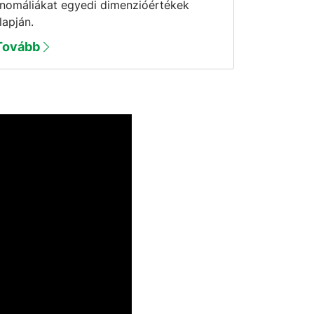
nomáliákat egyedi dimenzióértékek
lapján.
Tovább