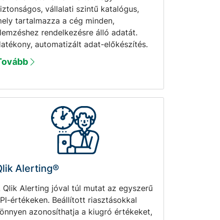
iztonságos, vállalati szintű katalógus,
ely tartalmazza a cég minden,
lemzéshez rendelkezésre álló adatát.
atékony, automatizált adat-előkészítés.
Tovább
lik Alerting®
 Qlik Alerting jóval túl mutat az egyszerű
PI-értékeken. Beállított riasztásokkal
önnyen azonosíthatja a kiugró értékeket,