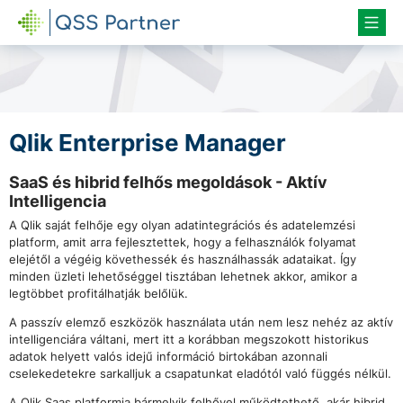
QSS PARTNER
Qlik Enterprise Manager
SaaS és hibrid felhős megoldások - Aktív
Intelligencia
A Qlik saját felhője egy olyan adatintegrációs és adatelemzési
platform, amit arra fejlesztettek, hogy a felhasználók folyamat
elejétől a végéig követhessék és használhassák adataikat. Így
minden üzleti lehetőséggel tisztában lehetnek akkor, amikor a
legtöbbet profitálhatják belőlük.
A passzív elemző eszközök használata után nem lesz nehéz az aktív
intelligenciára váltani, mert itt a korábban megszokott historikus
adatok helyett valós idejű információ birtokában azonnali
cselekedetekre sarkalljuk a csapatunkat eladótól való függés nélkül.
A Qlik Saas platformja bármelyik felhővel működtethető, akár hibrid