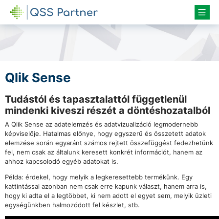
QSS PARTNER
Qlik Sense
Tudástól és tapasztalattól függetlenül
mindenki kiveszi részét a döntéshozatalból
A Qlik Sense az adatelemzés és adatvizualizáció legmodernebb
képviselője. Hatalmas előnye, hogy egyszerű és összetett adatok
elemzése során egyaránt számos rejtett összefüggést fedezhetünk
fel, nem csak az általunk keresett konkrét információt, hanem az
ahhoz kapcsolodó egyéb adatokat is.
Példa: érdekel, hogy melyik a legkeresettebb termékünk. Egy
kattintással azonban nem csak erre kapunk választ, hanem arra is,
hogy ki adta el a legtöbbet, ki nem adott el egyet sem, melyik üzleti
egységünkben halmozódott fel készlet, stb.