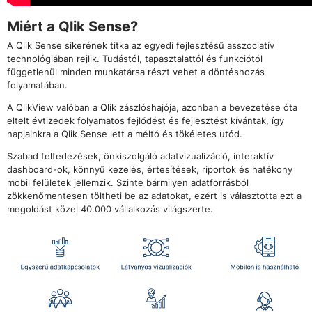
Miért a Qlik Sense?
A Qlik Sense sikerének titka az egyedi fejlesztésű asszociatív
technológiában rejlik. Tudástól, tapasztalattól és funkciótól
függetlenül minden munkatársa részt vehet a döntéshozás
folyamatában.
A QlikView valóban a Qlik zászlóshajója, azonban a bevezetése óta
eltelt évtizedek folyamatos fejlődést és fejlesztést kívántak, így
napjainkra a Qlik Sense lett a méltó és tökéletes utód.
Szabad felfedezések, önkiszolgáló adatvizualizáció, interaktív
dashboard-ok, könnyű kezelés, értesítések, riportok és hatékony
mobil felületek jellemzik. Szinte bármilyen adatforrásból
zökkenőmentesen töltheti be az adatokat, ezért is választotta ezt a
megoldást közel 40.000 vállalkozás világszerte.